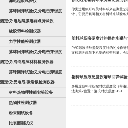
漏电起痕试验仪
你见过用氟可相关材料球来在测量坚
落球回弹试验仪,介电击穿强度
计，它要用氟可相关材料球来试验各方
测定仪:电池隔膜电弱点测试仪
橡胶塑料检测仪器
塑料球压痕硬度计的操作步骤与
力学性能检测仪器
PVC球波浪纹坚硬程度计的的操作进行
落球回弹试验仪,介电击穿强度
文检测各载荷下机架的和变形量。会因
测定仪:海绵泡沫材料检测仪器
落球回弹试验仪,介电击穿强度
塑料球压痕硬度仪落球回弹试验
测定仪:受电弓/碳滑板检测仪器
多用途朔料球折皱对抗强度仪（带洛氏）SL
法测第2位置：洛氏对抗强度GB-T...
材料热物理性能实验设备
热物性检测仪器
粉末测试设备
比表面测试仪