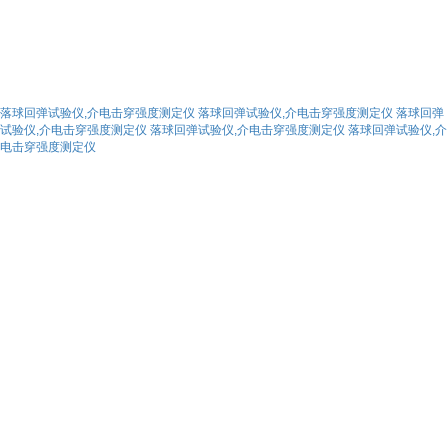
落球回弹试验仪,介电击穿强度测定仪
落球回弹试验仪,介电击穿强度测定仪
落球回弹
试验仪,介电击穿强度测定仪
落球回弹试验仪,介电击穿强度测定仪
落球回弹试验仪,介
电击穿强度测定仪