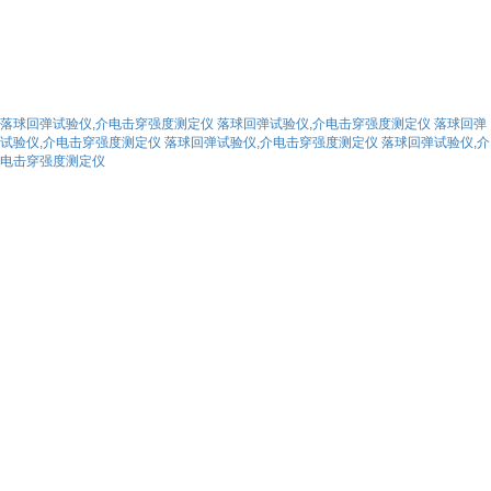
落球回弹试验仪,介电击穿强度测定仪
落球回弹试验仪,介电击穿强度测定仪
落球回弹
试验仪,介电击穿强度测定仪
落球回弹试验仪,介电击穿强度测定仪
落球回弹试验仪,介
电击穿强度测定仪