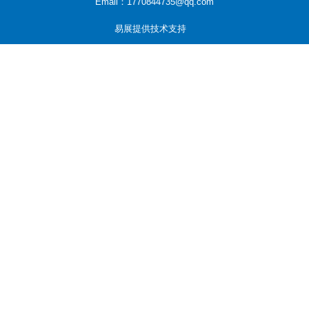
Email：1770844735@qq.com
易展提供技术支持