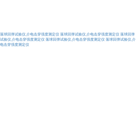
落球回弹试验仪,介电击穿强度测定仪
落球回弹试验仪,介电击穿强度测定仪
落球回弹
试验仪,介电击穿强度测定仪
落球回弹试验仪,介电击穿强度测定仪
落球回弹试验仪,介
电击穿强度测定仪