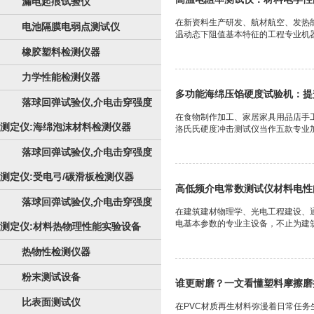
漏电起痕试验仪
在新资料生产研发、航材航空、发热
电池隔膜电弱点测试仪
温动态下阻值基本特征的工程专业机器
橡胶塑料检测仪器
力学性能检测仪器
多功能海绵压馅硬度试验机：提
落球回弹试验仪,介电击穿强度
在食物制作加工、家居家具用品店手
测定仪:海绵泡沫材料检测仪器
洛氏氏硬度冲击测试仪当作五款专业加
落球回弹试验仪,介电击穿强度
测定仪:受电弓/碳滑板检测仪器
高低频介电常数测试仪材料电性
落球回弹试验仪,介电击穿强度
在建筑建材物理学、光电工程建设、
电基本参数的专业主设备，不止为建筑
测定仪:材料热物理性能实验设备
热物性检测仪器
粉末测试设备
谁更耐磨？一文看懂塑料摩擦磨
比表面测试仪
在PVC材质再生材料弥漫着日常任