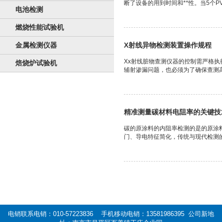
断了设备的用到时间和**性。当5个P
电池检测
燃烧性能试验机
金属检测仪器
X射线异物检测装置操作规程
Xx射线脏物查测仪器的控制需严格
焙烧炉试验机
辅射渗漏问题，也必须为了确保查测高
精准测量碳材料电阻率的关键技
碳的原涂料的内阻率检测的是的原涂
门、导电特征简化，传统与现代检测的
电销联系电销：010-57223836 手机移动电销：13581986395 公司新地