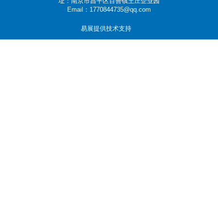
址：南京市昌平区百善镇王庄企业园
Email：1770844735@qq.com
易展提供技术支持