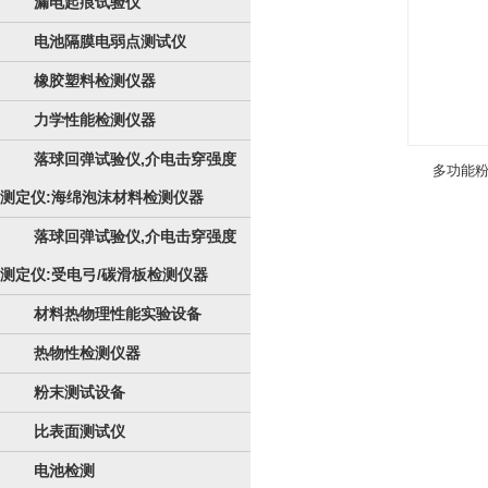
漏电起痕试验仪
电池隔膜电弱点测试仪
橡胶塑料检测仪器
力学性能检测仪器
落球回弹试验仪,介电击穿强度
多功能
测定仪:海绵泡沫材料检测仪器
落球回弹试验仪,介电击穿强度
测定仪:受电弓/碳滑板检测仪器
材料热物理性能实验设备
热物性检测仪器
粉末测试设备
比表面测试仪
电池检测