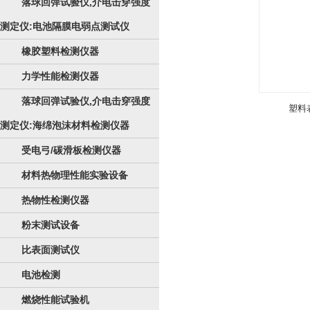
落球回弹试验仪,介电击穿强度
测定仪:电池隔膜电弱点测试仪
橡胶塑料检测仪器
力学性能检测仪器
落球回弹试验仪,介电击穿强度
塑料
测定仪:海绵泡沫材料检测仪器
受电弓/碳滑板检测仪器
材料热物理性能实验设备
热物性检测仪器
粉末测试设备
比表面测试仪
电池检测
燃烧性能试验机