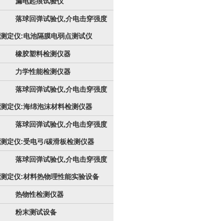
漏电起痕试验仪
落球回弹试验仪,介电击穿强度
测定仪:电池隔膜电弱点测试仪
橡胶塑料检测仪器
力学性能检测仪器
落球回弹试验仪,介电击穿强度
测定仪:海绵泡沫材料检测仪器
落球回弹试验仪,介电击穿强度
测定仪:受电弓/碳滑板检测仪器
落球回弹试验仪,介电击穿强度
测定仪:材料热物理性能实验设备
热物性检测仪器
粉末测试设备