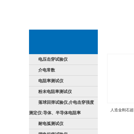
好产品展出
电压击穿试验仪
介电常数
电阻率测试仪
粉末电阻率测试仪
落球回弹试验仪,介电击穿强度
人造金刚石超
测定仪:导体、半导体电阻率
耐电弧测试仪