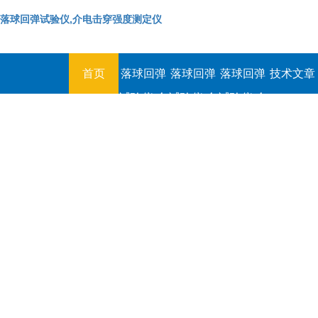
落球回弹试验仪,介电击穿强度测定仪
首页
落球回弹
落球回弹
落球回弹
技术文章
试验仪,介
试验仪,介
试验仪,介
电击穿强
电击穿强
电击穿强
度测定仪
度测定仪
度测定仪