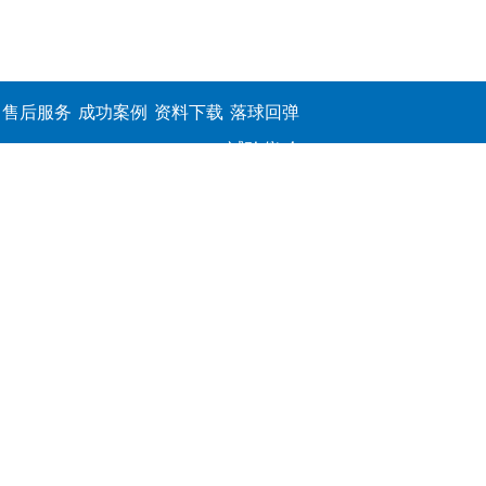
售后服务
成功案例
资料下载
落球回弹
试验仪,介
电击穿强
度测定仪