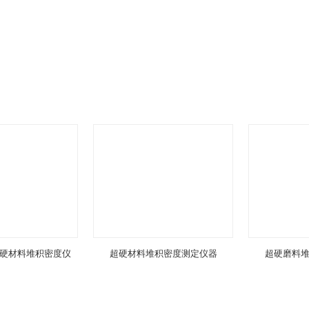
硬材料堆积密度仪
超硬材料堆积密度测定仪器
超硬磨料