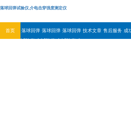
落球回弹试验仪,介电击穿强度测定仪
首页
落球回弹
落球回弹
落球回弹
技术文章
售后服务
成
试验仪,介
试验仪,介
试验仪,介
电击穿强
电击穿强
电击穿强
度测定仪
度测定仪
度测定仪