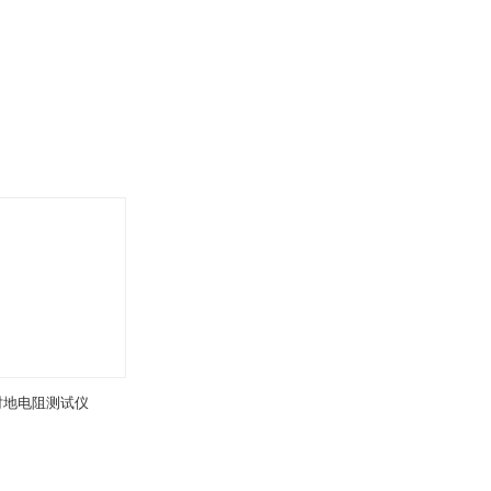
对地电阻测试仪