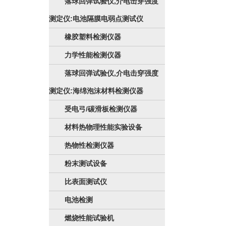
落球回弹试验仪,介电击穿强度
测定仪:电池隔膜电弱点测试仪
橡胶塑料检测仪器
力学性能检测仪器
落球回弹试验仪,介电击穿强度
测定仪:海绵泡沫材料检测仪器
受电弓/碳滑板检测仪器
材料热物理性能实验设备
热物性检测仪器
粉末测试设备
比表面测试仪
电池检测
燃烧性能试验机