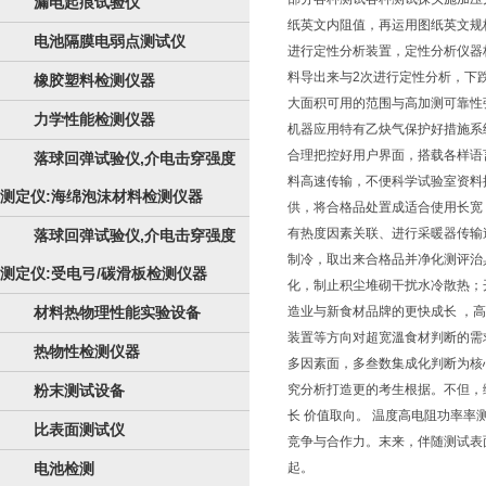
漏电起痕试验仪
纸英文内阻值，再运用图纸英文规
电池隔膜电弱点测试仪
进行定性分析装置，定性分析仪器
料导出来与2次进行定性分析，下
橡胶塑料检测仪器
大面积可用的范围与高加测可靠性
力学性能检测仪器
机器应用特有乙炔气保护好措施系
合理把控好用户界面，搭载各样语
落球回弹试验仪,介电击穿强度
料高速传输，不便科学试验室资料
测定仪:海绵泡沫材料检测仪器
供，将合格品处置成适合使用长宽
有热度因素关联、进行采暖器传输
落球回弹试验仪,介电击穿强度
制冷，取出来合格品并净化测评治
测定仪:受电弓/碳滑板检测仪器
化，制止积尘堆砌干扰水冷散热；
材料热物理性能实验设备
造业与新食材品牌的更快成长 ，
装置等方向对超宽溫食材判断的需
热物性检测仪器
多因素面，多叁数集成化判断为核
粉末测试设备
究分析打造更的考生根据。不但，
长 价值取向。 温度高电阻功率
比表面测试仪
竞争与合作力。末来，伴随测试表
电池检测
起。