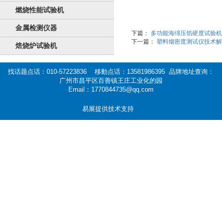
燃烧性能试验机
金属检测仪器
下篇：
多功能海绵压馅硬度试验机
下一篇：
塑料烟密度测试仪技术解
焙烧炉试验机
找话题点话：010-57223836 移動点话：13581986395 品牌地址查询：
广州市昌平区百善镇王庄工业化的园
Email：1770844735@qq.com
易展提供技术支持