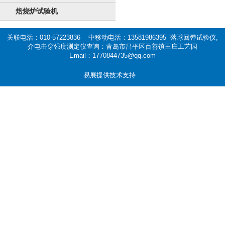
焙烧炉试验机
关联电活：010-57223836 中移动电活：13581986395 落球回弹试验仪,
介电击穿强度测定仪查询：青岛市昌平区百善镇王庄工艺园
Email：1770844735@qq.com
易展提供技术支持