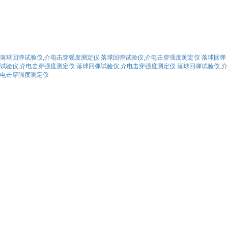
落球回弹试验仪,介电击穿强度测定仪
落球回弹试验仪,介电击穿强度测定仪
落球回弹
试验仪,介电击穿强度测定仪
落球回弹试验仪,介电击穿强度测定仪
落球回弹试验仪,介
电击穿强度测定仪