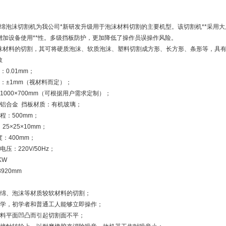
00型海绵泡沫切割机为我公司*新研发升级用于泡沫材料切割的主要机型。该切割机**
增加设备使用**性。多级挡板防护，更加降低了操作员误操作风险。
沫材料的切割，其可将硬质泡沫、软质泡沫、塑料切割成方形、长方形、条形等，具有
数
0.01mm；
：±1mm（视材料而定）；
1000×700mm（可根据用户需求定制）；
：铝合金 挡板材质：有机玻璃；
程：500mm；
25×25×10mm；
：400mm；
压：220V/50Hz；
KW
920mm
海绵、泡沫等材质较软材料的切割；
易学，初学者和普通工人能够立即操作；
材料平面凹凸而引起切割面不平；