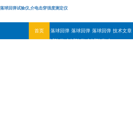
落球回弹试验仪,介电击穿强度测定仪
首页
落球回弹
落球回弹
落球回弹
技术文章
试验仪,介
试验仪,介
试验仪,介
电击穿强
电击穿强
电击穿强
度测定仪
度测定仪
度测定仪