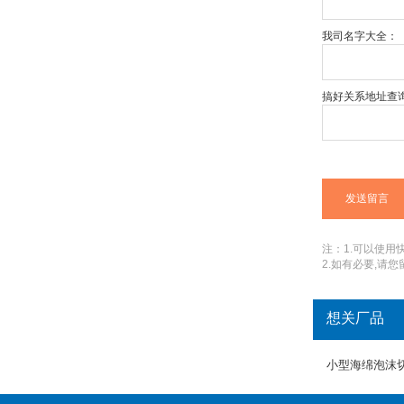
我司名字大全：
搞好关系地址查
注：1.可以使用快捷
2.如有必要,请
想关厂品
小型海绵泡沫