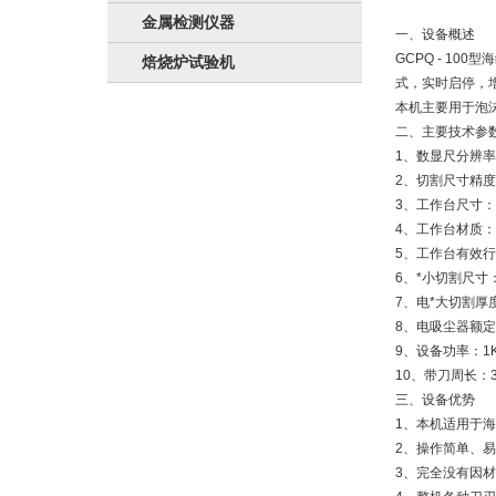
金属检测仪器
一、设备概述
GCPQ - 1
焙烧炉试验机
式，实时启停，
本机主要用于泡
二、主要技术参
1、数显尺分辨率：
2、切割尺寸精度
3、工作台尺寸：
4、工作台材质
5、工作台有效行
6、*小切割尺寸：
7、电*大切割厚度
8、电吸尘器额定电
9、设备功率：1
10、带刀周长：3
三、设备优势
1、本机适用于
2、操作简单、
3、完全没有因