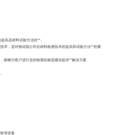
提高及材料试验方法的**。
技术，是对推动我公司在材料检测技术的提高和试验方法**的重
，能够为客户进行业的检测实验室建设提供**解决方案
户。
非标准设备