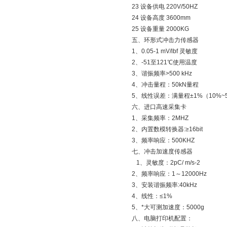
23 设备供电 220V/50HZ
24 设备高度 3600mm
25 设备重量 2000KG
五、环形式冲击力传感器
1、0.05-1 mV/lbf 灵敏度
2、-51至121℃使用温度
3、谐振频率>500 kHz
4、冲击量程：50kN量程
5、线性误差：满量程±1%（10%~50
六、进口高速采集卡
1、采集频率：2MHZ
2、内置数模转换器:≥16bit
3、频率响应：500KHZ
七、冲击加速度传感器
1、灵敏度：2pC/ m
2、频率响应：1～12000Hz
3、安装谐振频率:40kHz
4、线性：≤1%
5、*大可测加速度：5000g
八、电脑打印机配置：