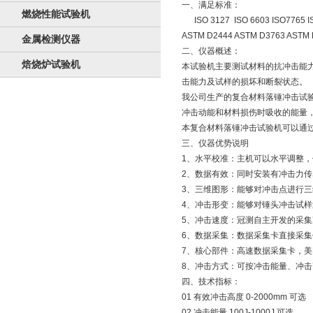
一、满足标准：
燃烧性能试验机
ISO 3127 ISO 6603 ISO7765 I
ASTM D2444 ASTM D3763 ASTM 
金属检测仪器
二、仪器概述：
焙烧炉试验机
本试验机主要测试材料的抗冲击能力
击能力及试样的损坏和断裂状态。
我公司生产的复合材料落锤冲击试验
冲击动能和材料损伤时吸收的能量
本复合材料落锤冲击试验机可以通过
三、仪器优势说明
1、水平校准：主机可以水平调整
2、数据有效：同时安装有冲击力
3、三维图形：能够对冲击点进行
4、冲击形变：能够对锤头冲击试
5、冲击速度：冠测自主开发的采集
6、数据采集：数据采集卡直接采
7、核心部件：高速数据采集卡，美
8、冲击方式：可按冲击能量、冲
四、技术指标：
01 有效冲击高度 0-2000mm 可选
02 冲击能量 100J-1000J 可选