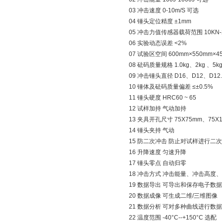
03 冲击速度 0-10m/S 可选
04 锤头定位精度 ±1mm
05 冲击力值传感器载荷范围 10KN-
06 实验动态误差 <2%
07 试验区空间 600mm×550mm×4
08 砝码质量规格 1.0kg、2kg 、5kg
09 冲击锤头直径 D16、D12、D12.
10 锤体及砝码质量偏差 ≤±0.5%
11 锤头硬度 HRC60 ~ 65
12 试样加持 气动加持
13 夹具开孔尺寸 75X75mm、75X
14 锤头夹持 气动
15 防二次冲击 防止对试样进行二
16 升降速度 匀速升降
17 锤头零点 自动归零
18 冲击方式 冲击能量、冲击高度
19 数据导出 可导出和保存电子数据
20 数据成像 可生成二维/三维图像
21 数据分析 可对多种曲线进行数
22 温度范围 -40°C--+150°C 选配