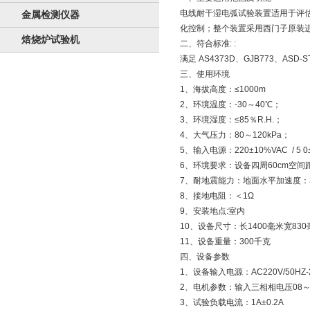
电线耐干湿电弧试验装置适用于评
金属检测仪器
化控制；整个装置采用西门子原装进
焙烧炉试验机
二、符合标准: :
满足 AS4373D、GJB773、ASD-S
三、使用环境
1、海拔高度：≤1000m
2、环境温度：-30～40℃；
3、环境湿度：≤85％R.H.；
4、大气压力：80～120kPa；
5、输入电源：220±10%VAC / 5 0±
6、环境要求：设备四周60cm空
7、耐地震能力：地面水平加速度：3m
8、接地电阻：＜1Ω
9、安装地点:室内
10、设备尺寸：长1400毫米宽830
11、设备重量：300千克
四、设备参数
1、设备输入电源：AC220V/50HZ-
2、电机参数：输入三相相电压08～11
3、试验负载电流：1A±0.2A