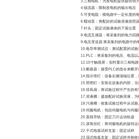
3.三相电机：为发电机提供旋转动
4.镇流器：限制发电机的输出电压
5.可变电阻：模电路中一定长度的
6.蠕动泵：将配好的试验溶液按照
7.针头：固定试验液体的下落位置
8.电流互感器：将采集到的电力回路
9.电压变送器:将采集到的电路中的
10.电导率测试仪：测试配置的试
11.PLC：将采集到的电压、电
12.10寸触摸屏：实时显示三相
13.断路器：接受PLC的指令来断
14.指示塔灯：设备右侧顶端位置
15.照明灯：安装在设备的内部，
16.排风扇：将试验过程中产生的
17.溶液槽：盛放配好试验溶液，
18.污液槽：收集试验过程中从试
19.伺服电机：包括伺服电机与伺
20.直线导轨：固定刀片运动轨迹
21.滚珠丝杠：将伺服电机的旋转
22.干式电弧试样支架：固定试样
23.湿式电弧支架：固定试样并能