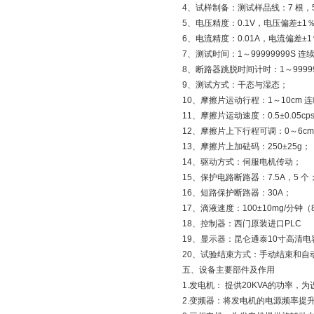
4、试样制备：测试样品线：7 根，
5、电压精度：0.1V，电压偏差±1
6、电流精度：0.01A，电流偏差±1
7、测试时间：1～99999999S 连
8、断路器跳脱时间计时：1～99999
9、测试方式：干态与湿态；
10、摩擦片运动行程：1～10cm 连续
11、摩擦片运动速度：0.5±0.05c
12、摩擦片上下行程可调：0～6c
13、摩擦片上加砝码：250±25g；
14、驱动方式：伺服电机传动；
15、保护电路断路器：7.5A，5 个
16、短路保护断路器：30A；
17、滴液速度：100±10mg/分
18、控制器：西门原装进口PLC
19、显示器：昆仑通泰10寸高清
20、试验结束方式：手动结束和自
五、设备主要部件及作用
1.发电机： 提供20KVA的功率，为设
2.变频器：将发电机的电源频率提升至