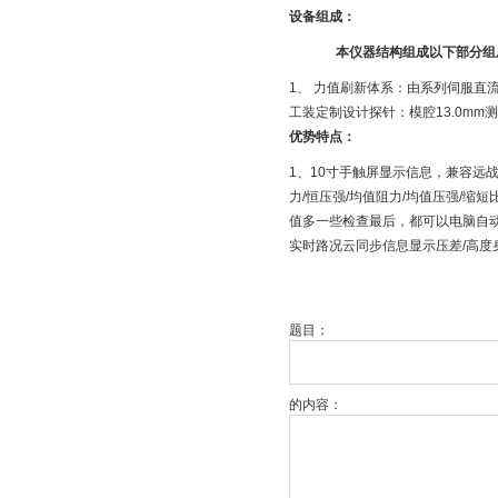
设备组成：
本仪器结构组成以下部分组
1、 力值刷新体系：由系列伺服直流
工装定制设计探针：模腔13.0mm
优势特点：
1、10寸手触屏显示信息，兼容远
力/恒压强/均值阻力/均值压强/缩
值多一些检查最后，都可以电脑自动
实时路况云同步信息显示压差/高度
题目：
的内容：