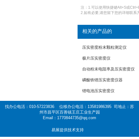
注：1.可以使用快捷键Alt+S或Ctrl+
2.如有必要,请您留下您的详细联系方
相关的产品的
压实密度粉末颗粒测定仪
极片压实密度仪
自动粉末电阻率及压实密度仪
磷酸铁锂压实密度仪器
锂电池压实密度仪
找办公电活：010-57223836 位移办公电活：13581986395 司地止：苏
州市昌平区百善镇王庄工业生产园
Email：1770844735@qq.com
易展提供技术支持