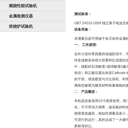
燃烧性能试验机
测试标准：
金属检测仪器
GBT 24533-2009 锂正离
焙烧炉试验机
设备用途：
本测量仪器可用做于各式各样金属
一、 工作原理:
在外力或外界因素的缩减阶段中，
转变成都具有很大容重和比强度的压
中，级配碎石溶解度=面溶解度/(极片
热容）和正极压紧比热容Cathod
的干扰，填筑硬度与片比容积、利
规格也被视为建筑材料热量规格的
二、
产品概述：
本机器设备使用10寸摸屏使用，西
化，不可劳动力调查，做实验的时
精密度就越高，相似性测量误差小
可进行的运行，真的达成了一大键
家标淮的让。